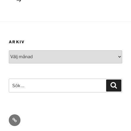
ARKIV
Arkiv
Sök
Sök
efter:
ann
rosén