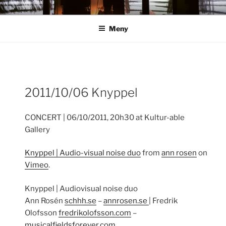
Hoppa
ANN ROSÉN
till
Meny
innehåll
Inläggsnavigering
2011/10/06 Knyppel
För
inlä
CONCERT | 06/10/2011, 20h30 at Kultur-able
Gallery
Knyppel | Audio-visual noise duo
from
ann rosen
on
Vimeo
.
Knyppel | Audiovisual noise duo
Ann Rosén
schhh.se
–
annrosen.se
| Fredrik
Olofsson
fredrikolofsson.com
–
musicalfieldsforever.com