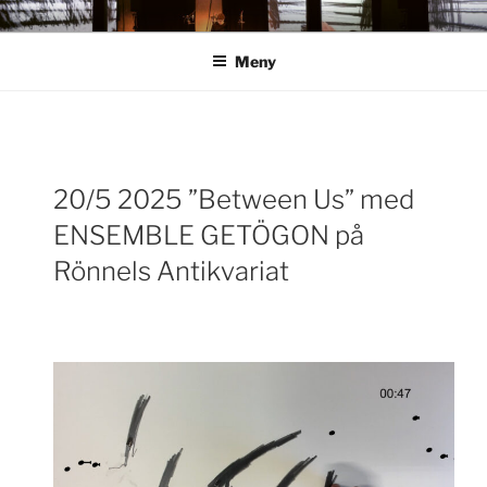
Hoppa
ANN ROSÉN
till
Meny
innehåll
Inläggsnavigering
20/5 2025 ”Between Us” med
För
ENSEMBLE GETÖGON på
inlä
Rönnels Antikvariat