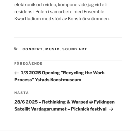
elektronik och video, komponerade jag vid ett
residens i Polen i samarbete med Ensemble
Kwartludium med stöd av Konstnärsnämnden.
KATEGORIER
CONCERT
,
MUSIC
,
SOUND ART
FÖREGÅENDE
1/3 2025 Opening ”Recycling the Work
Process” Ystads Konstmuseum
Nästa
NÄSTA
inlägg
28/6 2025 – Rethinking & Warped @ Fylkingen
Satellit Vardagsrummet – Picknick festival