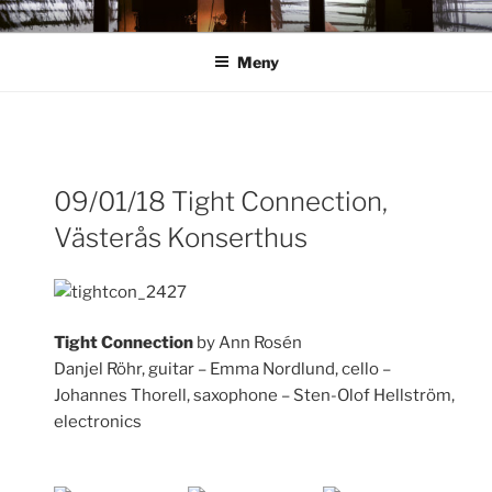
Hoppa
ANN ROSÉN
till
Meny
innehåll
Inläggsnavigering
09/01/18 Tight Connection,
För
Västerås Konserthus
inlä
Tight Connection
by Ann Rosén
Danjel Röhr, guitar – Emma Nordlund, cello –
Johannes Thorell, saxophone – Sten-Olof Hellström,
electronics