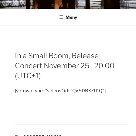
Hoppa
ANN ROSÉN
till
Meny
innehåll
Inläggsnavigering
In a Small Room, Release
För
Concert November 25 , 20.00
inlä
(UTC+1)
[yotuwp type=”videos” id=”QV5DBXZfI1Q” ]