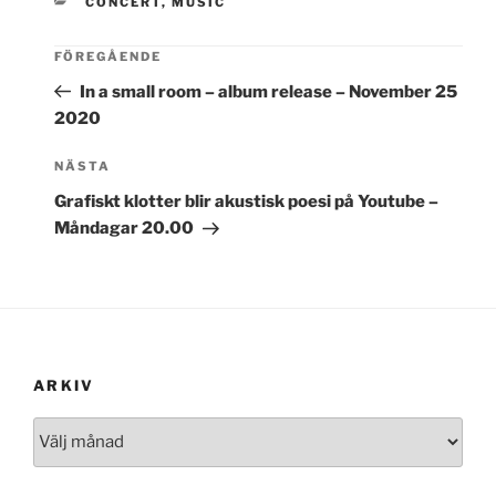
KATEGORIER
CONCERT
,
MUSIC
FÖREGÅENDE
In a small room – album release – November 25
2020
Nästa
NÄSTA
inlägg
Grafiskt klotter blir akustisk poesi på Youtube –
Måndagar 20.00
ARKIV
Arkiv