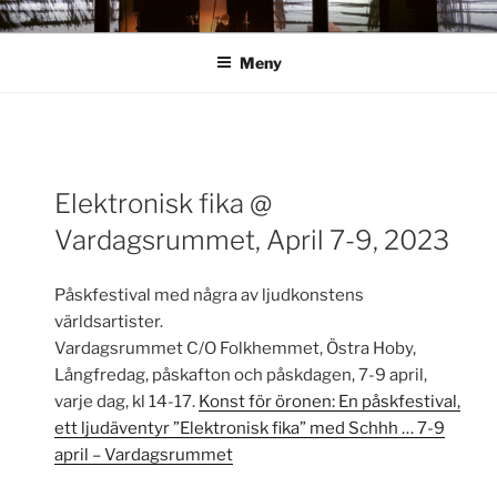
Hoppa
ANN ROSÉN
till
Meny
innehåll
Inläggsnavigering
Elektronisk fika @
För
Vardagsrummet, April 7-9, 2023
inlä
Påskfestival med några av ljudkonstens
världsartister.
Vardagsrummet C/O Folkhemmet, Östra Hoby,
Långfredag, påskafton och påskdagen, 7-9 april,
varje dag, kl 14-17.
Konst för öronen: En påskfestival,
ett ljudäventyr ”Elektronisk fika” med Schhh … 7-9
april – Vardagsrummet