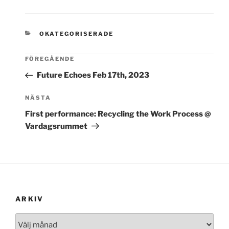
KATEGORIER
OKATEGORISERADE
FÖREGÅENDE
Future Echoes Feb 17th, 2023
Nästa
NÄSTA
inlägg
First performance: Recycling the Work Process @
Vardagsrummet
ARKIV
Arkiv