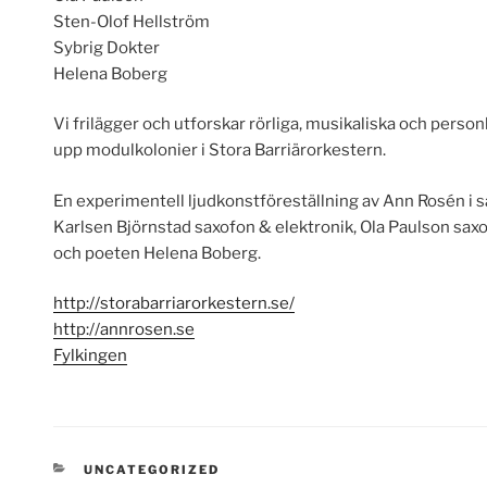
Sten-Olof Hellström
Sybrig Dokter
Helena Boberg
Vi frilägger och utforskar rörliga, musikaliska och person
upp modulkolonier i Stora Barriärorkestern.
En experimentell ljudkonstföreställning av Ann Rosén i 
Karlsen Björnstad saxofon & elektronik, Ola Paulson sax
och poeten Helena Boberg.
http://storabarriarorkestern.se/
http://annrosen.se
Fylkingen
KATEGORIER
UNCATEGORIZED