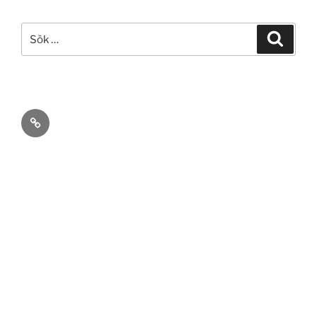
Sök
Sök
efter:
ann
rosén