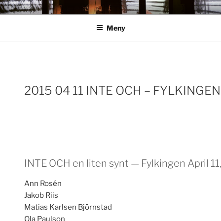
Hoppa
ANN ROSÉN
till
Meny
innehåll
Inläggsnavigering
2015 04 11 INTE OCH – FYLKINGEN
INTE OCH en liten synt — Fylkingen April 11
Ann Rosén
Jakob Riis
Matias Karlsen Björnstad
Ola Paulson