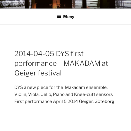
Hoppa
ANN ROSÉN
till
Meny
innehåll
Inläggsnavigering
2014-04-05 DYS first
För
performance – MAKADAM at
inlä
Geiger festival
DYS a new piece for the Makadam ensemble.
Violin, Viola, Cello, Piano and Knee-cuff sensors
First performance April 5 2014
Geiger, Göteborg