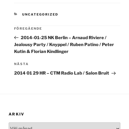
KATEGORIER
UNCATEGORIZED
FÖREGÅENDE
2014-01-25 NK Berlin – Arnaud Riviere /
Jealousy Party / Knyppel / Ruben Patino / Peter
Kutin & Florian Kindlinger
Nästa
NÄSTA
inlägg
2014 01 29 HR – CTM Radio Lab / Salon Bruit
ARKIV
Arkiv