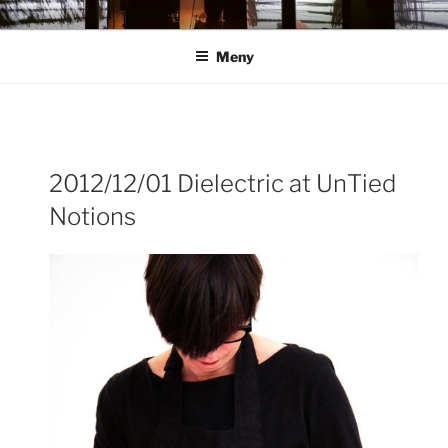
Hoppa
ANN ROSÉN
till
Meny
innehåll
Inläggsnavigering
2012/12/01 Dielectric at UnTied
För
Notions
inlä