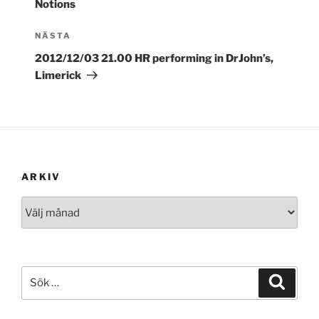
Notions
Nästa
NÄSTA
inlägg
2012/12/03 21.00 HR performing in DrJohn’s,
Limerick
ARKIV
Arkiv
Sök
Sök
efter: