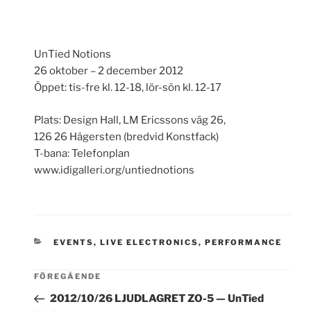
UnTied Notions
26 oktober – 2 december 2012
Öppet: tis-fre kl. 12-18, lör-sön kl. 12-17
Plats: Design Hall, LM Ericssons väg 26,
126 26 Hägersten (bredvid Konstfack)
T-bana: Telefonplan
www.idigalleri.org/untiednotions
KATEGORIER
EVENTS
,
LIVE ELECTRONICS
,
PERFORMANCE
FÖREGÅENDE
2012/10/26 LJUDLAGRET ZO-5 — UnTied