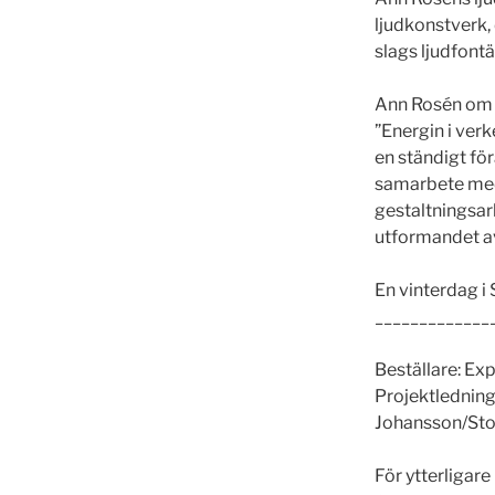
ljudkonstverk, 
slags ljudfont
Ann Rosén om 
”Energin i verk
en ständigt fö
samarbete med 
gestaltningsar
utformandet a
En vinterdag i 
_____________
Beställare: Ex
Projektledning
Johansson/St
För ytterligar