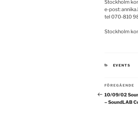
Stockholm kons
e-post: annik
tel 070-810 9
Stockholm kon
KATEGORI
EVENTS
Inläggsn
Föregående
FÖREGÅENDE
inlägg
10/09/02 Sou
– SoundLAB C