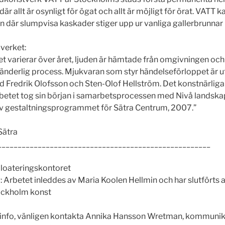
där allt är osynligt för ögat och allt är möjligt för örat. VATT
än där slumpvisa kaskader stiger upp ur vanliga gallerbrunnar
verket:
et varierar över året, ljuden är hämtade från omgivningen och 
ränderlig process. Mjukvaran som styr händelseförloppet är u
Fredrik Olofsson och Sten-Olof Hellström. Det konstnärliga
betet tog sin början i samarbetsprocessen med Nivå landska
v gestaltningsprogrammet för Sätra Centrum, 2007.”
Sätra
_____________________________________________________
ploateringskontoret
: Arbetet inleddes av Maria Koolen Hellmin och har slutförts 
ockholm konst
e info, vänligen kontakta Annika Hansson Wretman, kommunik