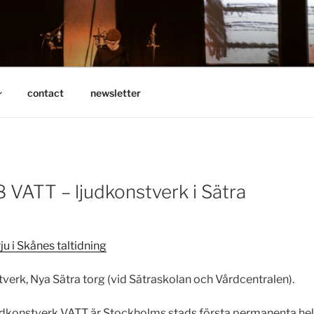
N
contact
newsletter
 VATT – ljudkonstverk i Sätra
ju i Skånes taltidning
tverk, Nya Sätra torg (vid Sätraskolan och Vårdcentralen).
dkonstverk VATT är Stockholms stads första permanenta hel