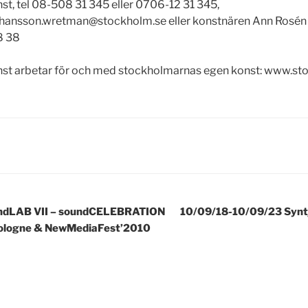
t, tel 08-508 31 345 eller 0706-12 31 345,
a.hansson.wretman@stockholm.se eller konstnären Ann Rosén 
8 38
st arbetar för och med stockholmarnas egen konst: www.st
ER
avigering
ndLAB VII – soundCELEBRATION
10/09/18-10/09/23 Syntj
ologne & NewMediaFest’2010