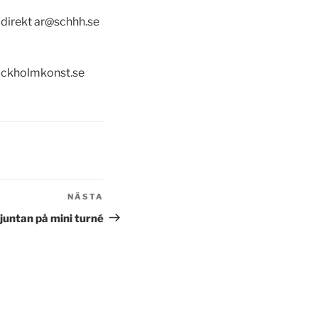
direkt ar@schhh.se
ockholmkonst.se
NÄSTA
Nästa
inlägg
untan på mini turné