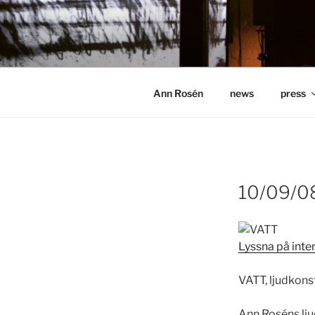
Hoppa
till
ANN ROSÉ
innehåll
Ann Rosén
news
press
10/09/08
Lyssna på inter
VATT, ljudkons
Ann Roséns lju