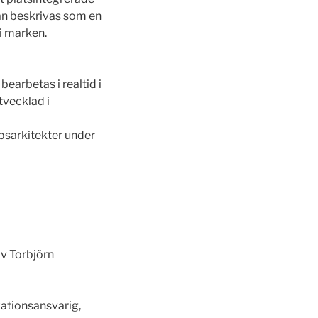
 kan beskrivas som en
 i marken.
bearbetas i realtid i
tvecklad i
psarkitekter under
av Torbjörn
ationsansvarig,