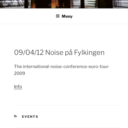
Hoppa
ANN ROSÉN
till
Meny
innehåll
Inläggsnavigering
09/04/12 Noise på Fylkingen
För
inlä
The international-noise-conference-euro-tour-
2009
Info
KATEGORIER
EVENTS