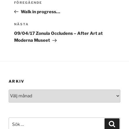
FÖREGÅENDE
Walk in progress…
Nästa
NÄSTA
inlägg
09/04/17 Zonula Occludens – After Art at
Moderna Museet
ARKIV
Arkiv
Sök
Sök
efter: