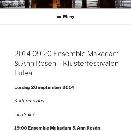
Hoppa
ANN ROSÉN
till
Meny
innehåll
Inläggsnavigering
2014 09 20 Ensemble Makadam
För
& Ann Rosén – Klusterfestivalen
inlä
Luleå
Lördag 20 september 2014
Kulturens Hus
Lilla Salen:
19:00 Ensemble Makadam & Ann Rosén